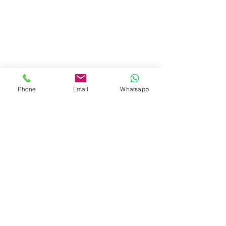
Phone
Email
Whatsapp
NEU! Wir haben ein APP!
Hier die APP holen
Laden Sie ihre 
Reklamationen
 mit ihrem Handy 